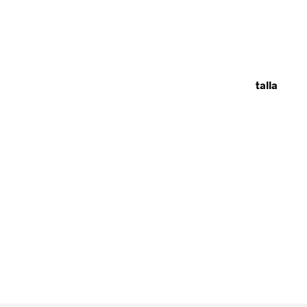
talla
18.99
€
LEER MÁS