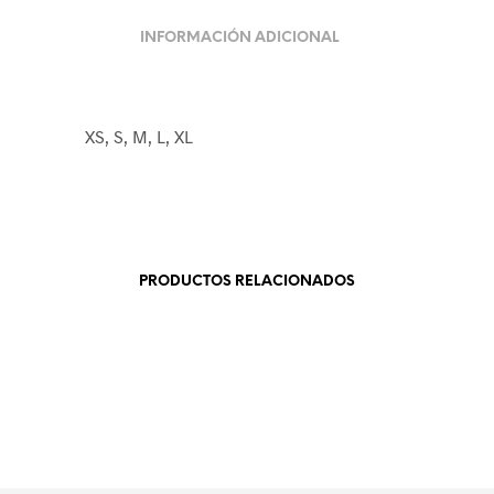
INFORMACIÓN ADICIONAL
XS, S, M, L, XL
PRODUCTOS RELACIONADOS
19.99
€
19.99
€
SELECCIONAR OPCIONES
LEER MÁS