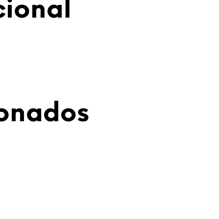
cional
ionados