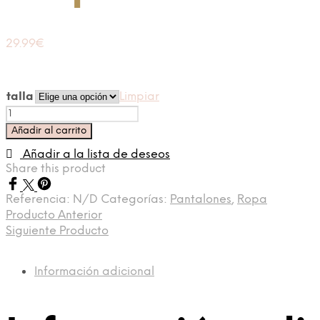
29.99
€
talla
Limpiar
Vaquero
tachuela
Añadir al carrito
gris
cantidad
Añadir a la lista de deseos
Share this product
Referencia:
N/D
Categorías:
Pantalones
,
Ropa
Producto Anterior
Siguiente Producto
Información adicional