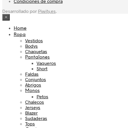
Condiciones de compra
Desarrollado por
Piwity.es
.
×
Home
Ropa
Vestidos
Bodys
Chaquetas
Pantalones
Vaqueros
Short
Faldas
Conjuntos
Abrigos
Monos
Petos
Chalecos
Jerseys
Blazer
Sudaderas
Tops