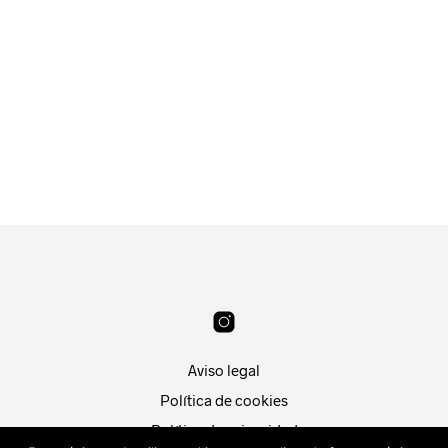
19.99
€
19.99
€
SELECCIONAR OPCIONES
LEER MÁS
Aviso legal
Política de cookies
Política de privacidad