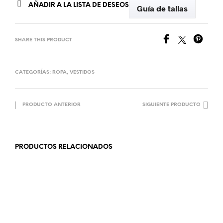
AÑADIR A LA LISTA DE DESEOS
Guía de tallas
SHARE THIS PRODUCT
CATEGORÍAS:
ROPA
,
VESTIDOS
PRODUCTO ANTERIOR
SIGUIENTE PRODUCTO
PRODUCTOS RELACIONADOS
25.99
€
18.99
€
AÑADIR AL CARRITO
LEER MÁS