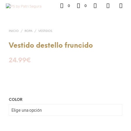
0
0
INICIO
/
ROPA
/
VESTIDOS
Vestido destello fruncido
24.99
€
COLOR