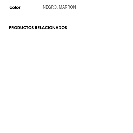
color
NEGRO, MARRÓN
PRODUCTOS RELACIONADOS
18.99
€
9.99
€
LEER MÁS
LEER MÁS
19.99
€
32.99
€
SELECCIONAR OPCIONES
AÑADIR AL CARRITO