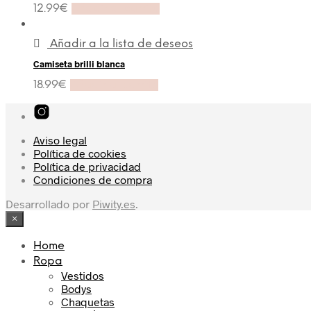
12.99
€
Añadir al carrito
Añadir a la lista de deseos
Camiseta brilli blanca
18.99
€
Añadir al carrito
Aviso legal
Política de cookies
Política de privacidad
Condiciones de compra
Desarrollado por
Piwity.es
.
×
Home
Ropa
Vestidos
Bodys
Chaquetas