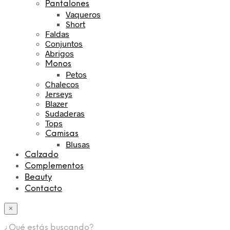
Pantalones
Vaqueros
Short
Faldas
Conjuntos
Abrigos
Monos
Petos
Chalecos
Jerseys
Blazer
Sudaderas
Tops
Camisas
Blusas
Calzado
Complementos
Beauty
Contacto
×
¿Qué estás buscando?