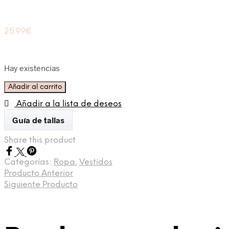
25.99
€
Hay existencias
Vestido
Añadir al carrito
Elvira
Añadir a la lista de deseos
Verde
cantidad
Guía de tallas
Share this product
Categorías:
Ropa
,
Vestidos
Producto Anterior
Siguiente Producto