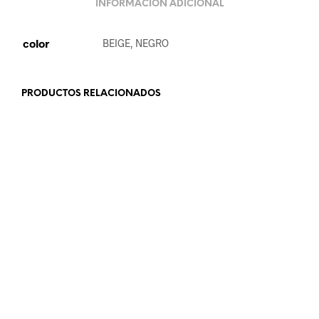
INFORMACIÓN ADICIONAL
color
BEIGE, NEGRO
PRODUCTOS RELACIONADOS
13.99
€
15.99
€
AÑADIR AL CARRITO
AÑADIR AL CARRITO
8.99
€
18.99
€
LEER MÁS
LEER MÁS