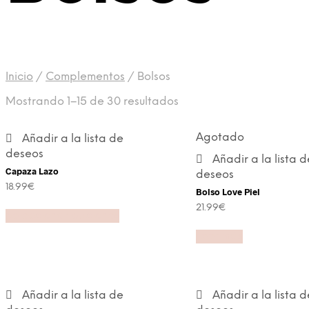
Inicio
/
Complementos
/
Bolsos
Mostrando 1–15 de 30 resultados
Agotado
Añadir a la lista de
deseos
Añadir a la lista d
Capaza Lazo
deseos
18.99
€
Bolso Love Piel
21.99
€
Seleccionar opciones
Leer más
Añadir a la lista de
Añadir a la lista d