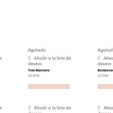
Agotado
Agotad
e
Añadir a la lista de
Añadi
deseos
deseos
Tote Marinero
Bomboner
23.99
€
21.99
€
Seleccionar opciones
Leer má
e
Añadir a la lista de
Añadi