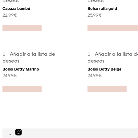
deseos
deseos
Capaza bambú
Bolso rafia gold
22.99
€
25.99
€
Añadir al carrito
Seleccionar opcione
Añadir a la lista de
Añadir a la lista d
deseos
deseos
Bolso Botty Marino
Bolso Botty Beige
24.99
€
24.99
€
Añadir al carrito
Añadir al carrito