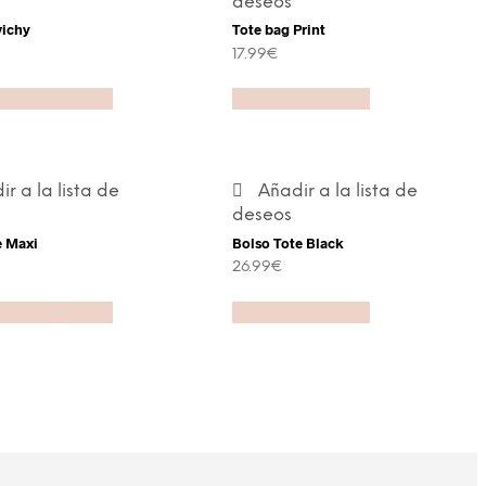
deseos
vichy
Tote bag Print
17.99
€
onar opciones
Añadir al carrito
r a la lista de
Añadir a la lista de
deseos
e Maxi
Bolso Tote Black
26.99
€
onar opciones
Añadir al carrito