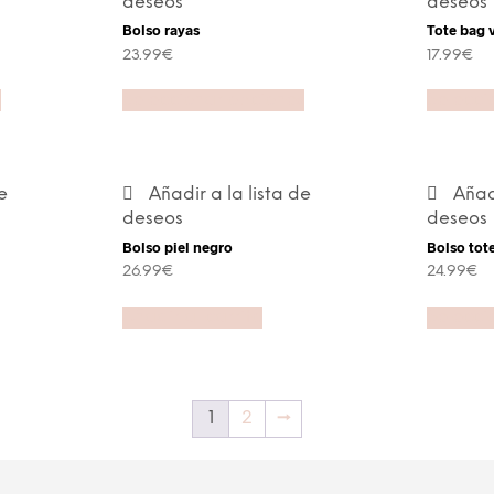
deseos
deseos
Bolso rayas
Tote bag 
23.99
€
17.99
€
s
Seleccionar opciones
Selecci
e
Añadir a la lista de
Añadi
deseos
deseos
Bolso piel negro
Bolso tot
26.99
€
24.99
€
Añadir al carrito
Selecci
1
2
→