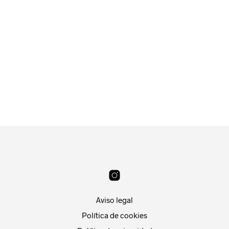
6.99
€
21
€
LEER MÁS
AÑADIR AL CARRITO
Aviso legal
Política de cookies