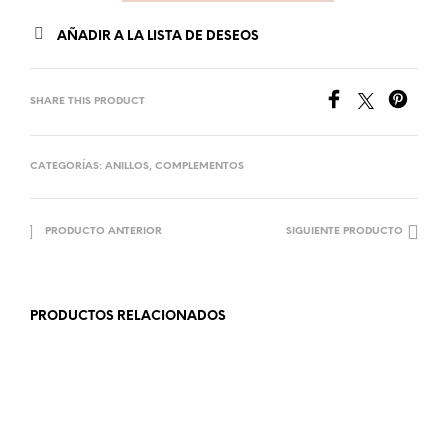
AÑADIR A LA LISTA DE DESEOS
SHARE THIS PRODUCT
CATEGORÍAS:
ANILLOS
,
COMPLEMENTOS
PRODUCTO ANTERIOR
SIGUIENTE PRODUCTO
PRODUCTOS RELACIONADOS
8.99
€
15.99
€
AÑADIR AL CARRITO
AÑADIR AL CARRITO