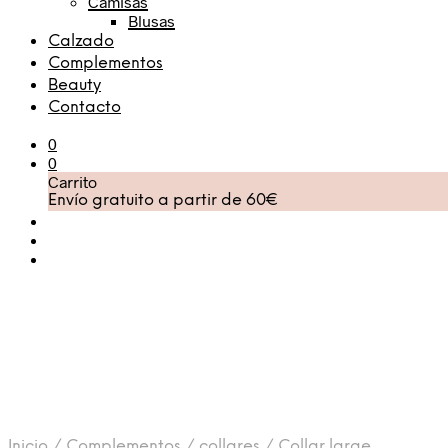
Camisas
Blusas
Calzado
Complementos
Beauty
Contacto
0
0
Carrito
Envío gratuito a partir de 60€
Inicio
/
Complementos
/
collares
/
Collar large