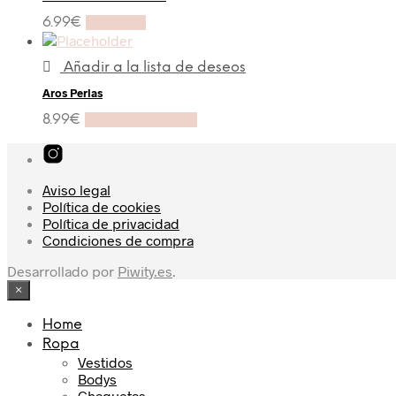
6.99
€
Leer más
Añadir a la lista de deseos
Aros Perlas
8.99
€
Añadir al carrito
Aviso legal
Política de cookies
Política de privacidad
Condiciones de compra
Desarrollado por
Piwity.es
.
×
Home
Ropa
Vestidos
Bodys
Chaquetas