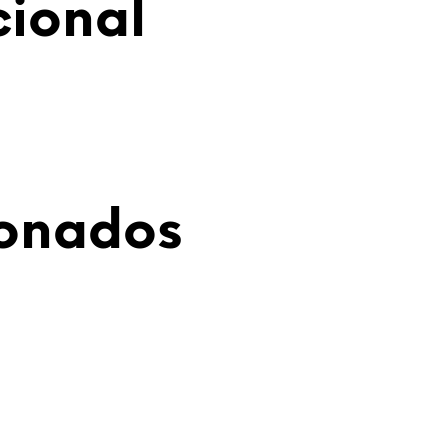
cional
ionados