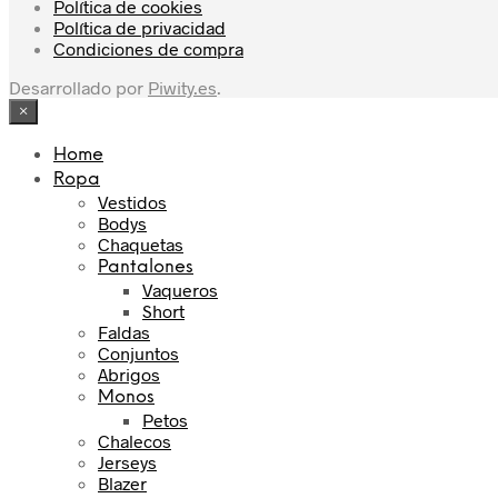
Política de cookies
Política de privacidad
Condiciones de compra
Desarrollado por
Piwity.es
.
×
Home
Ropa
Vestidos
Bodys
Chaquetas
Pantalones
Vaqueros
Short
Faldas
Conjuntos
Abrigos
Monos
Petos
Chalecos
Jerseys
Blazer