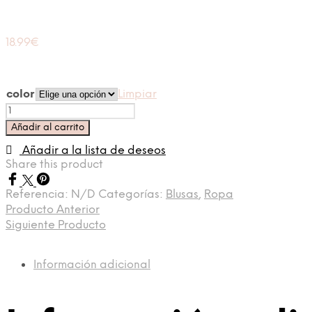
18.99
€
color
Limpiar
Blusa
Lola
Añadir al carrito
cantidad
Añadir a la lista de deseos
Share this product
Referencia:
N/D
Categorías:
Blusas
,
Ropa
Producto Anterior
Siguiente Producto
Información adicional