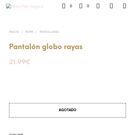
0
0
INICIO
/
ROPA
/
PANTALONES
Pantalón globo rayas
21.99
€
AGOTADO