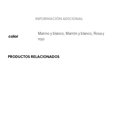
INFORMACIÓN ADICIONAL
Marino y blanco, Marrón y blanco, Rosa y
color
rojo
PRODUCTOS RELACIONADOS
19.99
€
18.99
€
SELECCIONAR OPCIONES
AÑADIR AL CARRITO