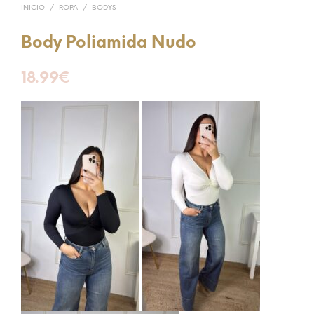
INICIO
/
ROPA
/
BODYS
Body Poliamida Nudo
18.99
€