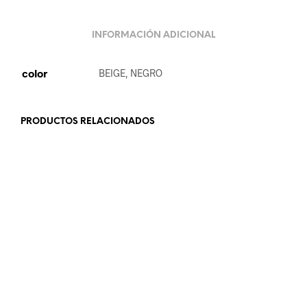
INFORMACIÓN ADICIONAL
color
BEIGE, NEGRO
PRODUCTOS RELACIONADOS
23.99
€
19.99
€
AÑADIR AL CARRITO
LEER MÁS
18.99
€
24.99
€