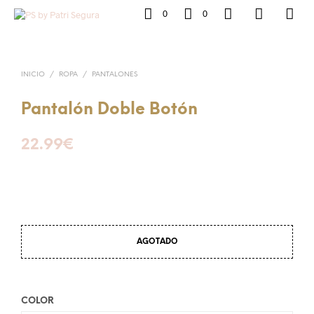
0
0
INICIO
/
ROPA
/
PANTALONES
Pantalón Doble Botón
22.99
€
AGOTADO
COLOR