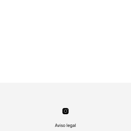
18.99
€
6.99
€
LEER MÁS
AÑADIR AL CARRITO
8.99
€
8.95
€
AÑADIR AL CARRITO
AÑADIR AL CARRITO
Aviso legal