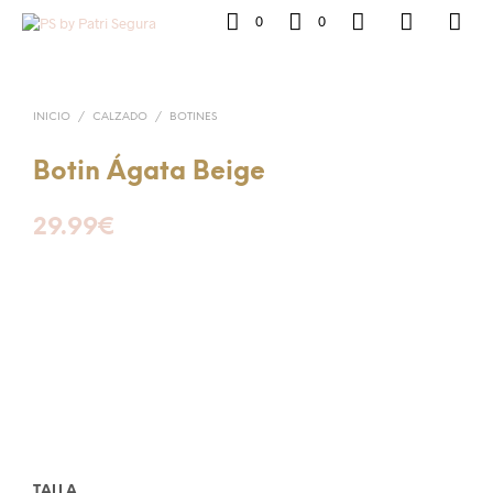
0
0
INICIO
/
CALZADO
/
BOTINES
Botin Ágata Beige
29.99
€
TALLA