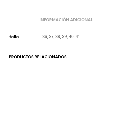
INFORMACIÓN ADICIONAL
talla
36, 37, 38, 39, 40, 41
PRODUCTOS RELACIONADOS
19.99
€
15
€
SELECCIONAR OPCIONES
SELECCIONAR OPCIONES
21.99
€