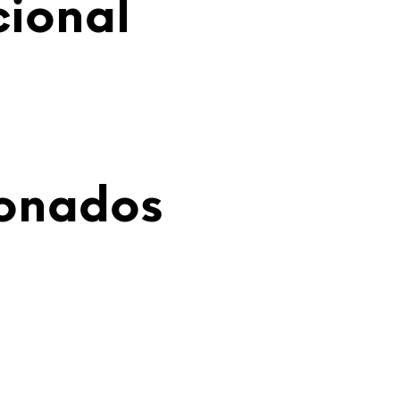
cional
ionados