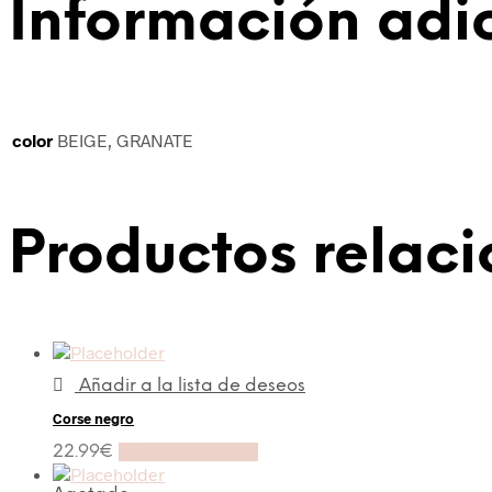
Información adi
color
BEIGE, GRANATE
Productos relac
Añadir a la lista de deseos
Corse negro
22.99
€
Añadir al carrito