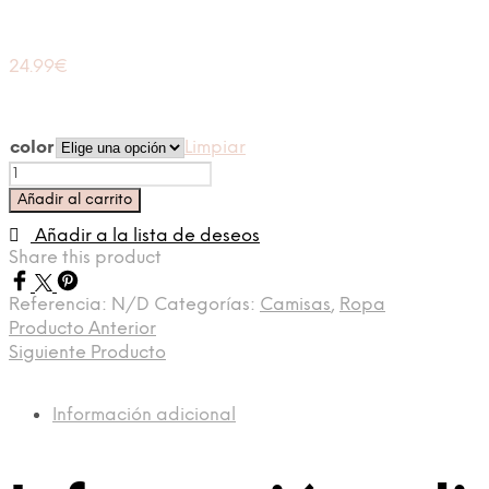
24.99
€
color
Limpiar
Camisa
Esther
Añadir al carrito
cantidad
Añadir a la lista de deseos
Share this product
Referencia:
N/D
Categorías:
Camisas
,
Ropa
Producto Anterior
Siguiente Producto
Información adicional