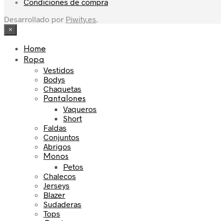
Condiciones de compra
Desarrollado por
Piwity.es
.
×
Home
Ropa
Vestidos
Bodys
Chaquetas
Pantalones
Vaqueros
Short
Faldas
Conjuntos
Abrigos
Monos
Petos
Chalecos
Jerseys
Blazer
Sudaderas
Tops