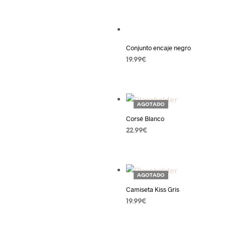
AÑADIR AL CARRITO
Añadir a la lista de deseos
Conjunto encaje negro
19.99
€
SELECCIONAR OPCIONES
Añadir a la lista de deseos
AGOTADO
Corsé Blanco
22.99
€
LEER MÁS
Añadir a la lista de deseos
AGOTADO
Camiseta Kiss Gris
19.99
€
LEER MÁS