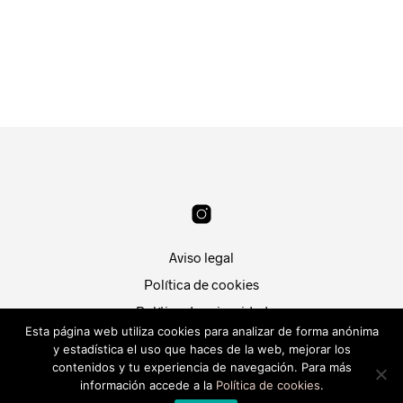
19.99
€
19.99
€
LEER MÁS
LEER MÁS
Aviso legal
Política de cookies
Política de privacidad
Esta página web utiliza cookies para analizar de forma anónima
Condiciones de compra
y estadística el uso que haces de la web, mejorar los
Patri Segura
contenidos y tu experiencia de navegación. Para más
Hola, ¿En que puedo
Desarrollado por
Piwity.es
.
información accede a la
Política de cookies
.
ayudarte?