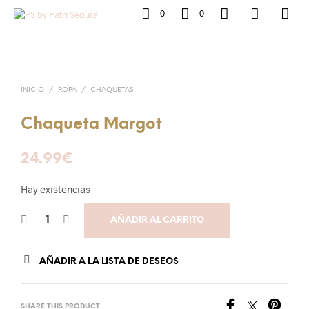
0
0
INICIO
/
ROPA
/
CHAQUETAS
Chaqueta Margot
24.99
€
Hay existencias
AÑADIR AL CARRITO
AÑADIR A LA LISTA DE DESEOS
SHARE THIS PRODUCT