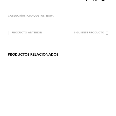
CATEGORÍAS:
CHAQUETAS
,
ROPA
PRODUCTO ANTERIOR
SIGUIENTE PRODUCTO
PRODUCTOS RELACIONADOS
21.99
€
24.99
€
LEER MÁS
AÑADIR AL CARRITO