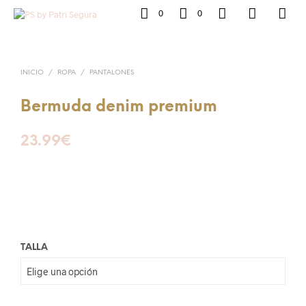
0
0
INICIO
/
ROPA
/
PANTALONES
Bermuda denim premium
23.99
€
TALLA