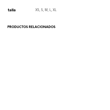
talla
XS, S, M, L, XL
PRODUCTOS RELACIONADOS
32.99
€
18.99
€
AÑADIR AL CARRITO
LEER MÁS
36.99
€
22.99
€
SELECCIONAR OPCIONES
LEER MÁS