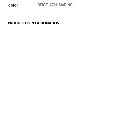
color
BEIGE, AZUL MARINO
PRODUCTOS RELACIONADOS
23.99
€
24.99
€
AÑADIR AL CARRITO
AÑADIR AL CARRITO
32.99
€
19.99
€
AÑADIR AL CARRITO
LEER MÁS