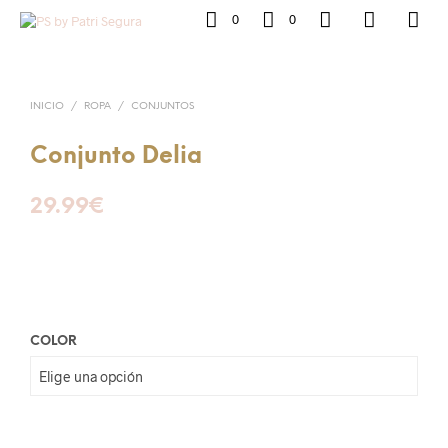
0
0
INICIO
/
ROPA
/
CONJUNTOS
Conjunto Delia
29.99
€
COLOR