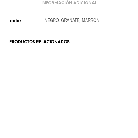
INFORMACIÓN ADICIONAL
color
NEGRO, GRANATE, MARRÓN
PRODUCTOS RELACIONADOS
18.99
€
24.99
€
LEER MÁS
AÑADIR AL CARRITO
12.99
€
18.99
€
AÑADIR AL CARRITO
LEER MÁS