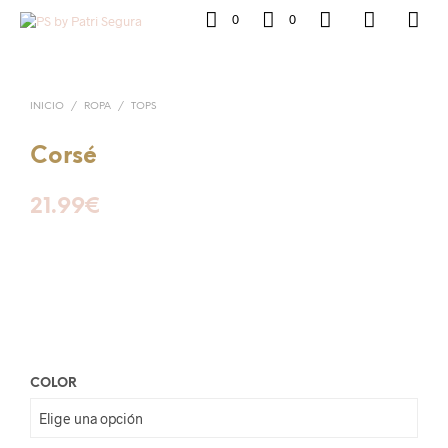
0
0
INICIO
/
ROPA
/
TOPS
Corsé
21.99
€
COLOR