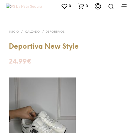
0
0
INICIO
/
CALZADO
/
DEPORTIVOS
Deportiva New Style
24.99
€