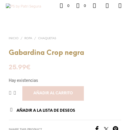
0
0
INICIO
/
ROPA
/
CHAQUETAS
Gabardina Crop negra
25.99
€
Hay existencias
AÑADIR AL CARRITO
AÑADIR A LA LISTA DE DESEOS
SHARE THIS PRODUCT