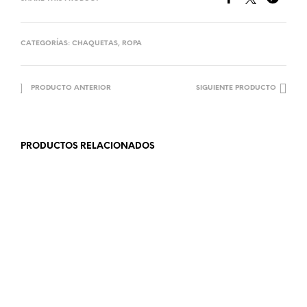
CATEGORÍAS:
CHAQUETAS
,
ROPA
PRODUCTO ANTERIOR
SIGUIENTE PRODUCTO
PRODUCTOS RELACIONADOS
12.99
€
19.99
€
AÑADIR AL CARRITO
LEER MÁS