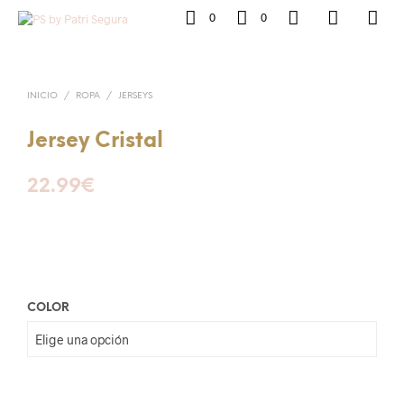
0
0
INICIO
/
ROPA
/
JERSEYS
Jersey Cristal
22.99
€
COLOR