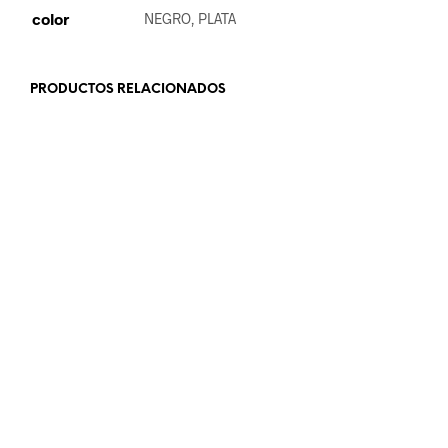
color
NEGRO, PLATA
PRODUCTOS RELACIONADOS
19.99
€
19.99
€
SELECCIONAR OPCIONES
LEER MÁS
18.99
€
24.99
€
AÑADIR AL CARRITO
LEER MÁS