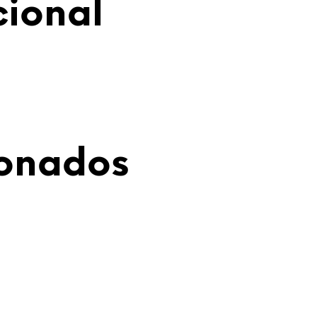
cional
ionados