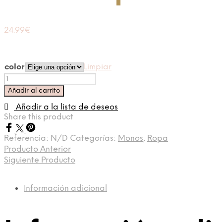
24.99
€
color
Limpiar
Mono
súper
Añadir al carrito
cómodo
cantidad
Añadir a la lista de deseos
Share this product
Referencia:
N/D
Categorías:
Monos
,
Ropa
Producto Anterior
Siguiente Producto
Información adicional