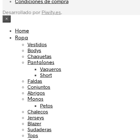
Condiciones de compra
Desarrollado por
Piwity.es
.
×
Home
Ropa
Vestidos
Bodys
Chaquetas
Pantalones
Vaqueros
Short
Faldas
Conjuntos
Abrigos
Monos
Petos
Chalecos
Jerseys
Blazer
Sudaderas
Tops