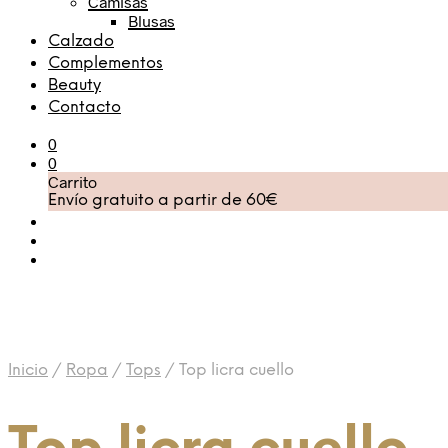
Camisas
Blusas
Calzado
Complementos
Beauty
Contacto
0
0
Carrito
Envío gratuito a partir de 60€
Inicio
/
Ropa
/
Tops
/
Top licra cuello