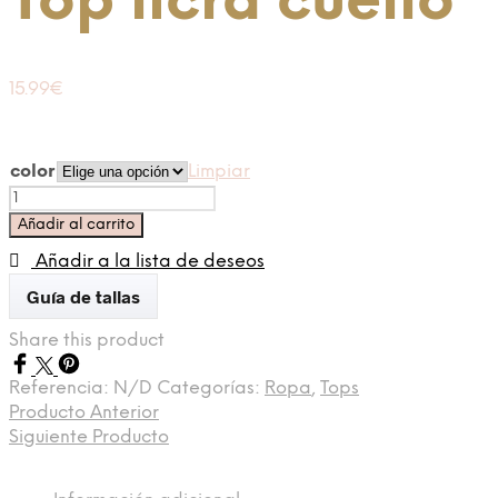
Top licra cuello
15.99
€
color
Limpiar
Top
licra
Añadir al carrito
cuello
cantidad
Añadir a la lista de deseos
Guía de tallas
Share this product
Referencia:
N/D
Categorías:
Ropa
,
Tops
Producto Anterior
Siguiente Producto