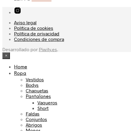
Aviso legal
Política de cookies
Política de privacidad
Condiciones de compra
Desarrollado por
Piwity.es
.
×
Home
Ropa
Vestidos
Bodys
Chaquetas
Pantalones
Vaqueros
Short
Faldas
Conjuntos
Abrigos
Monos