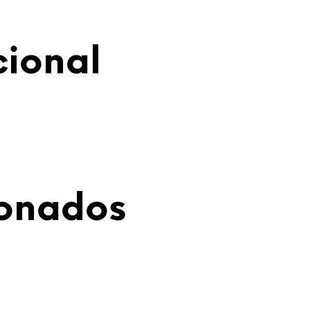
cional
ionados