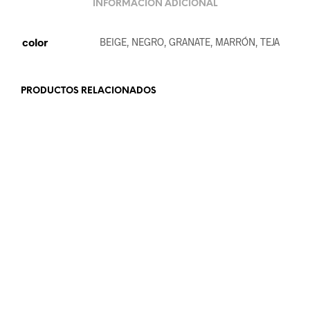
INFORMACIÓN ADICIONAL
color
BEIGE, NEGRO, GRANATE, MARRÓN, TEJA
PRODUCTOS RELACIONADOS
25.99
€
32.99
€
AÑADIR AL CARRITO
AÑADIR AL CARRITO
22.99
€
22.99
€
AÑADIR AL CARRITO
LEER MÁS