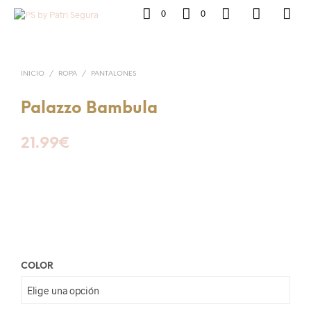
0
0
INICIO
/
ROPA
/
PANTALONES
Palazzo Bambula
21.99
€
COLOR