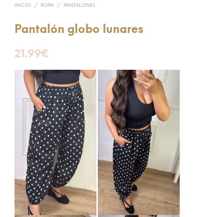
INICIO
/
ROPA
/
PANTALONES
Pantalón globo lunares
21.99
€