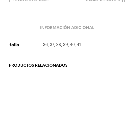
INFORMACIÓN ADICIONAL
talla
36, 37, 38, 39, 40, 41
PRODUCTOS RELACIONADOS
15
€
39.99
€
SELECCIONAR OPCIONES
SELECCIONAR OPCIONES