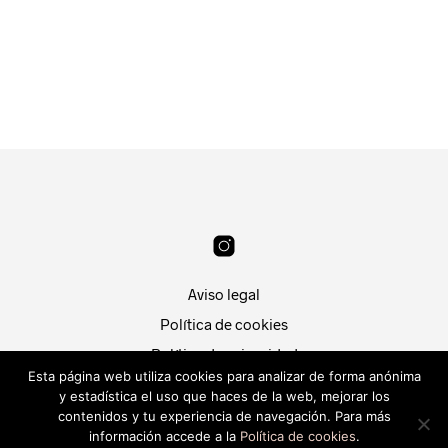
19.99
€
22.99
€
SELECCIONAR OPCIONES
SELECCIONAR OPCIONES
Aviso legal
Política de cookies
Política de privacidad
Esta página web utiliza cookies para analizar de forma anónima
Condiciones de compra
y estadística el uso que haces de la web, mejorar los
Patri Segura
contenidos y tu experiencia de navegación. Para más
Hola, ¿En que puedo
Desarrollado por
Piwity.es
.
información accede a la
Política de cookies
.
ayudarte?