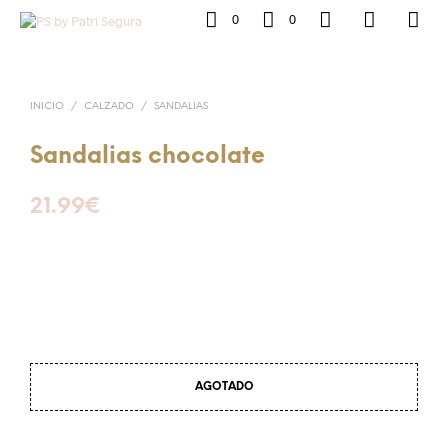
0
0
INICIO
/
CALZADO
/
SANDALIAS
Sandalias chocolate
21.99
€
AGOTADO