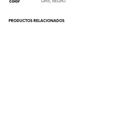
color
GRIS, NEGRO
PRODUCTOS RELACIONADOS
32.99
€
19.99
€
AÑADIR AL CARRITO
LEER MÁS
19.99
€
19.99
€
SELECCIONAR OPCIONES
LEER MÁS